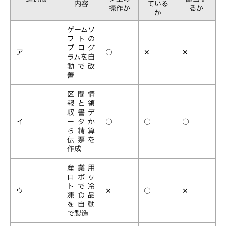
内容
ている
操作か
るか
か
ゲームソ
フトの
プログ
ア
○
✕
✕
ラムを自
動で改
善
区間情
報と領
収書デ
イ
ータか
○
○
○
ら精算
伝票を
作成
産業用
ロボッ
トで冷
ウ
✕
○
✕
凍食品
を自動
で製造