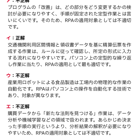
ア
：
不正解
プログラムの「改善」は、どの部分をどう変更するかの検
討が必要になりやすく、手順が固定された定型作業とは言
いにくいです。そのため、RPAの適用対象としては不適切
です。
イ
：
正解
交通機関利用区間情報と領収書データを基に精算伝票を作
成する作業は、ルールに従って確認し、所定の形式に入力
する流れになりやすいです。パソコン上の定型的な繰り返
し作業に当たり、RPAの適用として最も適切です。
ウ
：
不正解
産業用ロボットによる食品製造は工場内の物理的な作業の
自動化です。RPAはパソコン上の操作を自動化する技術で
あり、対象が異なります。
エ
：
不正解
購買データから「新たな法則を見つける」作業は、データ
分析や機械学習などの領域で扱われます。あらかじめ決ま
った手順の実行というより、分析結果の解釈が必要になり
やすいため、RPAの適用対象としては不適切です。