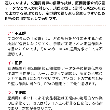
適しています。交通費精算の伝票作成は、区間情報や領収書
データなどの入力に対して、規程に従って計算し所定の形式
で出力する処理であり、定型的で繰り返し発生しやすいため
RPAの適用対象として適切です。
ア
：
不正解
プログラムの「改善」は、どの部分をどう変更するかの
検討が必要になりやすく、手順が固定された定型作業と
は言いにくいです。そのため、RPAの適用対象としては不
適切です。
イ
：
正解
交通機関利用区間情報と領収書データを基に精算伝票を
作成する作業は、ルールに従って確認し、所定の形式に
入力する流れになりやすいです。パソコン上の定型的な繰
り返し作業に当たり、RPAの適用として最も適切です。
ウ
：
不正解
産業用ロボットによる食品製造は工場内の物理的な作業
の自動化です。RPAはパソコン上の操作を自動化する技術
であり、対象が異なります。