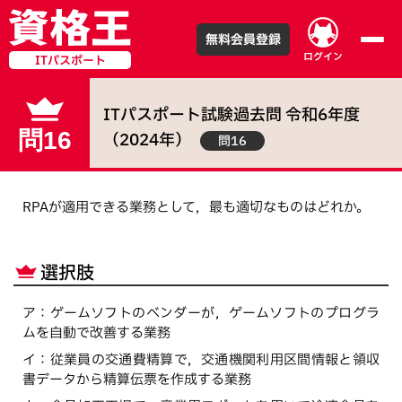
無料会員登録
ログイン
ITパスポート
ITパスポート試験
過去問
令和
6
年度
問16
（
2024
年）
問16
RPAが適用できる業務として，最も適切なものはどれか。
選択肢
ア
：
ゲームソフトのベンダーが，ゲームソフトのプログラ
ムを自動で改善する業務
イ
：
従業員の交通費精算で，交通機関利用区間情報と領収
書データから精算伝票を作成する業務