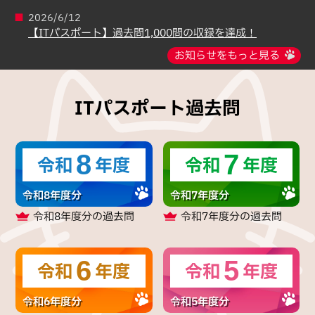
2026/6/12
【ITパスポート】過去問1,000問の収録を達成！
お知らせをもっと見る
ITパスポート過去問
8
7
令和
年度
令和
年度
令和8年度分
令和7年度分
令和8年度分
の過去問
令和7年度分
の過去問
6
5
令和
年度
令和
年度
令和6年度分
令和5年度分