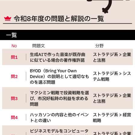
令和
8
年度の問題と解説の一覧
一覧
No
問題文
分野
生成AIで作った音楽が既存曲
ストラテジ系 > 企業
問1
に似ている場合の著作権許諾
と法務
BYOD（Bring Your Own
ストラテジ系 > シス
問2
Device）の説明として適切なも
テム戦略
のを選ぶ問題
マクシミン戦略で投資戦略を選
ストラテジ系 > 企業
問3
び、市況好転時の利益を求める
と法務
問題
ハッカソンの内容と他のイベン
ストラテジ系 > 経営
問4
トとの違い
戦略
ビジネスモデルをコンピュータ
ストラテジ系 > 企業