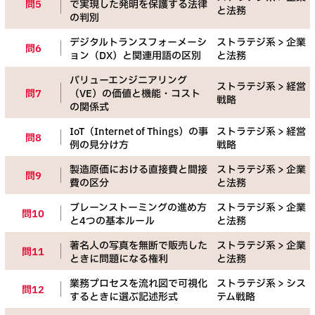
問5
で実現した発明を保護する法律
と法務
の判別
デジタルトランスフォーメーシ
ストラテジ系 > 企業
問6
ョン（DX）と関連用語の区別
と法務
バリューエンジニアリング
ストラテジ系 > 経営
問7
（VE）の価値と機能・コスト
戦略
の関係式
IoT（Internet of Things）の事
ストラテジ系 > 経営
問8
例の見分け方
戦略
製造原価における直接費と間接
ストラテジ系 > 企業
問9
費の区分
と法務
ブレーンストーミングの進め方
ストラテジ系 > 企業
問10
と4つの基本ルール
と法務
著名人の写真を無断で販売した
ストラテジ系 > 企業
問11
ときに問題になる権利
と法務
業務プロセスを流れ図で可視化
ストラテジ系 > シス
問12
するときに選ぶ記述形式
テム戦略