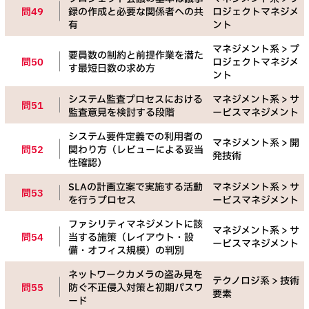
問49
録の作成と必要な関係者への共
ロジェクトマネジメ
有
ント
マネジメント系 > プ
要員数の制約と前提作業を満た
問50
ロジェクトマネジメ
す最短日数の求め方
ント
システム監査プロセスにおける
マネジメント系 > サ
問51
監査意見を検討する段階
ービスマネジメント
システム要件定義での利用者の
マネジメント系 > 開
問52
関わり方（レビューによる妥当
発技術
性確認）
SLAの計画立案で実施する活動
マネジメント系 > サ
問53
を行うプロセス
ービスマネジメント
ファシリティマネジメントに該
マネジメント系 > サ
問54
当する施策（レイアウト・設
ービスマネジメント
備・オフィス規模）の判別
ネットワークカメラの盗み見を
テクノロジ系 > 技術
問55
防ぐ不正侵入対策と初期パスワ
要素
ード