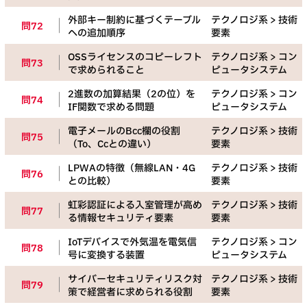
外部キー制約に基づくテーブル
テクノロジ系 > 技術
問72
への追加順序
要素
OSSライセンスのコピーレフト
テクノロジ系 > コン
問73
で求められること
ピュータシステム
2進数の加算結果（2の位）を
テクノロジ系 > コン
問74
IF関数で求める問題
ピュータシステム
電子メールのBcc欄の役割
テクノロジ系 > 技術
問75
（To、Ccとの違い）
要素
LPWAの特徴（無線LAN・4G
テクノロジ系 > 技術
問76
との比較）
要素
虹彩認証による入室管理が高め
テクノロジ系 > 技術
問77
る情報セキュリティ要素
要素
IoTデバイスで外気温を電気信
テクノロジ系 > コン
問78
号に変換する装置
ピュータシステム
サイバーセキュリティリスク対
テクノロジ系 > 技術
問79
策で経営者に求められる役割
要素