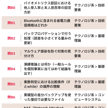
バイオメトリクス認証における
テクノロジ系 > 技術
問80
他人受入率と本人拒否率の設定
要素
方針
Bluetoothに含まれる省電力通
テクノロジ系 > 技術
問81
信規格はどれか
要素
バックプロパゲーションで行う
テクノロジ系 > 基礎
問82
処理（誤差を小さくする重みの
理論
更新）
マルウェア感染を防ぐ対策の見
テクノロジ系 > 技術
問83
分け方
要素
演繹推論とは何か（一般ルール
テクノロジ系 > 基礎
問84
を個別事実に当てはめて結論を
理論
出す）
素数判定における比較条件（if
テクノロジ系 > 基礎
問85
とwhile）の境界の理解
理論
累積型の差分バックアップを使
テクノロジ系 > コン
問86
った復旧で必要なファイル
ピュータシステム