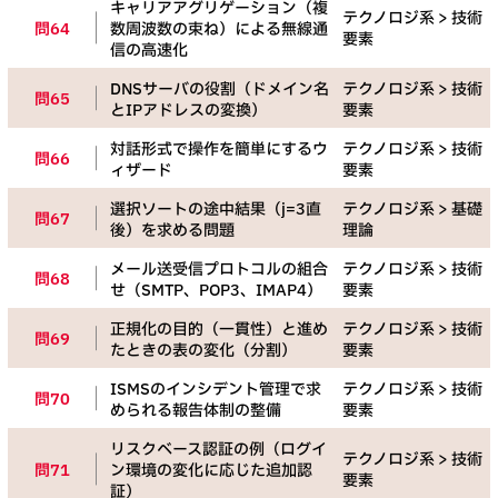
キャリアアグリゲーション（複
テクノロジ系 > 技術
問64
数周波数の束ね）による無線通
要素
信の高速化
DNSサーバの役割（ドメイン名
テクノロジ系 > 技術
問65
とIPアドレスの変換）
要素
対話形式で操作を簡単にするウ
テクノロジ系 > 技術
問66
ィザード
要素
選択ソートの途中結果（j=3直
テクノロジ系 > 基礎
問67
後）を求める問題
理論
メール送受信プロトコルの組合
テクノロジ系 > 技術
問68
せ（SMTP、POP3、IMAP4）
要素
正規化の目的（一貫性）と進め
テクノロジ系 > 技術
問69
たときの表の変化（分割）
要素
ISMSのインシデント管理で求
テクノロジ系 > 技術
問70
められる報告体制の整備
要素
リスクベース認証の例（ログイ
テクノロジ系 > 技術
問71
ン環境の変化に応じた追加認
要素
証）