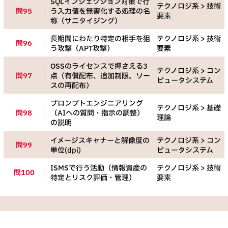
SQLインジェクション対策で行
テクノロジ系 > 技術
問95
う入力値を無害化する処理の名
要素
称（サニタイジング）
長期間にわたり特定の相手を狙
テクノロジ系 > 技術
問96
う攻撃（APT攻撃）
要素
OSSのライセンスで押さえる3
テクノロジ系 > コン
問97
点（有償配布、追加制限、ソー
ピュータシステム
スの再配布）
プロンプトエンジニアリング
テクノロジ系 > 基礎
問98
（AIへの質問・指示の調整）
理論
の説明
イメージスキャナーと解像度の
テクノロジ系 > コン
問99
単位(dpi)
ピュータシステム
ISMSで行う活動（情報資産の
テクノロジ系 > 技術
問100
特定とリスク評価・管理）
要素