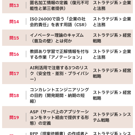
匿名加工情報の定義（復元不可
ストラテジ系 > 企業
問13
能性と第三者提供）
と法務
ISO 26000で扱う「企業の社
ストラテジ系 > 企業
問14
会的責任」を表す用語（CSR）
と法務
イノベーター理論のキャズム
ストラテジ系 > 経営
問15
（普及の壁）とは何か
戦略
教師あり学習で正解情報を付与
ストラテジ系 > 企業
問16
する作業「アノテーション」
と法務
AI利活用で注意する3つのリス
ストラテジ系 > 経営
問17
ク（安全性・差別・プライバシ
戦略
ー）
コンカレントエンジニアリング
ストラテジ系 > 経営
問18
の目的（開発期間・納期の短
戦略
縮）
ASP（サーバ上のアプリケーシ
ストラテジ系 > シス
問19
ョンをネット経由で提供する形
テム戦略
態）の定義
RFP（提案依頼書）の作成者と
ストラテジ系 > シス