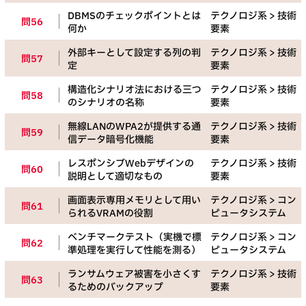
DBMSのチェックポイントとは
テクノロジ系 > 技術
問56
何か
要素
外部キーとして設定する列の判
テクノロジ系 > 技術
問57
定
要素
構造化シナリオ法における三つ
テクノロジ系 > 技術
問58
のシナリオの名称
要素
無線LANのWPA2が提供する通
テクノロジ系 > 技術
問59
信データ暗号化機能
要素
レスポンシブWebデザインの
テクノロジ系 > 技術
問60
説明として適切なもの
要素
画面表示専用メモリとして用い
テクノロジ系 > コン
問61
られるVRAMの役割
ピュータシステム
ベンチマークテスト（実機で標
テクノロジ系 > コン
問62
準処理を実行して性能を測る）
ピュータシステム
ランサムウェア被害を小さくす
テクノロジ系 > 技術
問63
るためのバックアップ
要素