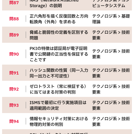
NAS（Network Attached
テクノロジ系 > コン
問87
Storage）の説明
ピュータシステム
正六角形を描く反復回数と方向
テクノロジ系 > 基礎
問88
転換角（外角）を求める
理論
脅威と脆弱性の定義を区別する
テクノロジ系 > 技術
問89
問題
要素
PKIの特徴は認証局が電子証明
テクノロジ系 > 技術
問90
書で公開鍵の正当性を保証する
要素
ことです
ハッシュ関数の性質（同一入力
テクノロジ系 > 技術
問91
同一出力と不可逆性）
要素
ゼロトラスト（常に検証する）
テクノロジ系 > 技術
問92
に当てはまる対策の判別
要素
ISMSで最初に行う実施項目は
テクノロジ系 > 技術
問93
適用範囲の決定
要素
情報セキュリティ対策における
テクノロジ系 > 技術
問94
物理的対策の判別
要素