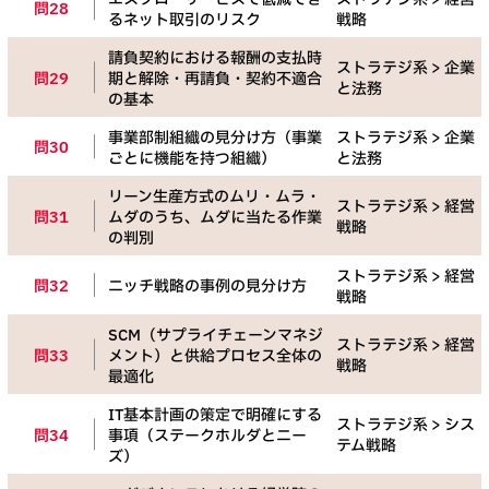
問28
るネット取引のリスク
戦略
請負契約における報酬の支払時
ストラテジ系 > 企業
問29
期と解除・再請負・契約不適合
と法務
の基本
事業部制組織の見分け方（事業
ストラテジ系 > 企業
問30
ごとに機能を持つ組織）
と法務
リーン生産方式のムリ・ムラ・
ストラテジ系 > 経営
問31
ムダのうち、ムダに当たる作業
戦略
の判別
ストラテジ系 > 経営
問32
ニッチ戦略の事例の見分け方
戦略
SCM（サプライチェーンマネジ
ストラテジ系 > 経営
問33
メント）と供給プロセス全体の
戦略
最適化
IT基本計画の策定で明確にする
ストラテジ系 > シス
問34
事項（ステークホルダとニー
テム戦略
ズ）