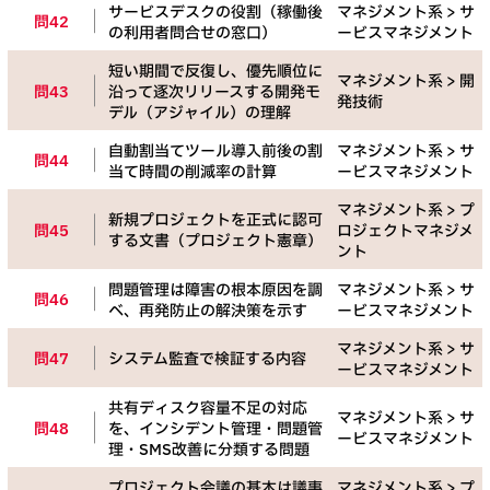
サービスデスクの役割（稼働後
マネジメント系 > サ
問42
の利用者問合せの窓口）
ービスマネジメント
短い期間で反復し、優先順位に
マネジメント系 > 開
問43
沿って逐次リリースする開発モ
発技術
デル（アジャイル）の理解
自動割当てツール導入前後の割
マネジメント系 > サ
問44
当て時間の削減率の計算
ービスマネジメント
マネジメント系 > プ
新規プロジェクトを正式に認可
問45
ロジェクトマネジメ
する文書（プロジェクト憲章）
ント
問題管理は障害の根本原因を調
マネジメント系 > サ
問46
べ、再発防止の解決策を示す
ービスマネジメント
マネジメント系 > サ
問47
システム監査で検証する内容
ービスマネジメント
共有ディスク容量不足の対応
マネジメント系 > サ
問48
を、インシデント管理・問題管
ービスマネジメント
理・SMS改善に分類する問題
プロジェクト会議の基本は議事
マネジメント系 > プ