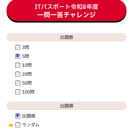
ITパスポート
令和
8
年度
一問一答チャレンジ
出題数
3問
5問
10問
20問
50問
100問
出題順
出題順
ランダム