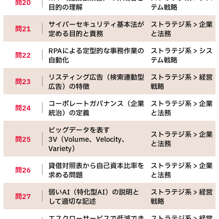
問20
目的の理解
テム戦略
サイバーセキュリティ基本法が
ストラテジ系 > 企業
問21
定める目的と責務
と法務
RPAによる定型的な事務作業の
ストラテジ系 > シス
問22
自動化
テム戦略
リスティング広告（検索連動型
ストラテジ系 > 経営
問23
広告）の特徴
戦略
コーポレートガバナンス（企業
ストラテジ系 > 企業
問24
統治）の定義
と法務
ビッグデータを表す
ストラテジ系 > 企業
問25
3V（Volume、Velocity、
と法務
Variety）
貸借対照表から自己資本比率を
ストラテジ系 > 企業
問26
求める問題
と法務
弱いAI（特化型AI）の説明と
ストラテジ系 > 経営
問27
して適切な記述
戦略
エスクローサービスで低減でき
ストラテジ系 > 経営