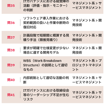
ITガバナンスにおける経営陣の
マネジメント系 > サ
問35
活動（評価・指示・モニター）
ービスマネジメント
の判断
ソフトウェア導入作業における
マネジメント系 > 開
問36
契約範囲の扱いと作業中断時の
発技術
復旧対応
計画段階で短期間に概算する見
マネジメント系 > 開
問37
積り手法（類推見積り）
発技術
要求が明確で仕様変更が少ない
マネジメント系 > 開
問38
場合に適する開発モデル
発技術
WBS（Work Breakdown
マネジメント系 > プ
問39
Structure）の説明として適切
ロジェクトマネジメ
なもの
ント
内部統制として適切な活動の判
マネジメント系 > サ
問40
断
ービスマネジメント
ITガバナンスにおける取締役会
マネジメント系 > サ
問41
等のリーダーシップ不足が生む
ービスマネジメント
リスク