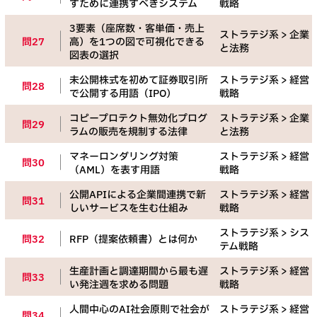
すために連携すべきシステム
戦略
3要素（座席数・客単価・売上
ストラテジ系 > 企業
問27
高）を1つの図で可視化できる
と法務
図表の選択
未公開株式を初めて証券取引所
ストラテジ系 > 経営
問28
で公開する用語（IPO）
戦略
コピープロテクト無効化プログ
ストラテジ系 > 企業
問29
ラムの販売を規制する法律
と法務
マネーロンダリング対策
ストラテジ系 > 経営
問30
（AML）を表す用語
戦略
公開APIによる企業間連携で新
ストラテジ系 > 経営
問31
しいサービスを生む仕組み
戦略
ストラテジ系 > シス
問32
RFP（提案依頼書）とは何か
テム戦略
生産計画と調達期間から最も遅
ストラテジ系 > 経営
問33
い発注週を求める問題
戦略
人間中心のAI社会原則で社会が
ストラテジ系 > 経営
問34