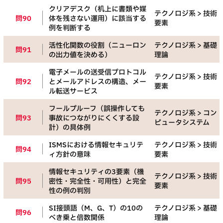
クリアデスク（机上に書類や媒
テクノロジ系 > 技術
問90
体を残さない運用）に該当する
要素
例を判断する
活性化関数の役割（ニューロン
テクノロジ系 > 基礎
問91
の出力値を決める）
理論
電子メールの送受信プロトコル
テクノロジ系 > 技術
問92
とメールアドレスの構造、メー
要素
ル転送サービス
フールプルーフ（誤操作しても
テクノロジ系 > コン
問93
事故につながりにくくする設
ピュータシステム
計）の具体例
ISMSにおける情報セキュリテ
テクノロジ系 > 技術
問94
ィ方針の意味
要素
情報セキュリティの3要素（機
テクノロジ系 > 技術
問95
密性・完全性・可用性）と完全
要素
性の例の判別
SI接頭語（M、G、T）の10の
テクノロジ系 > 基礎
問96
べき乗と倍数関係
理論