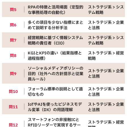
RPAの特徴と活用場面（定型的
ストラテジ系 > シス
問5
な事務処理の自動化）
テム戦略
多くの項目を少ない指標にまと
ストラテジ系 > 企業
問6
めて説明する分析手法
と法務
経営戦略に基づく情報システム
ストラテジ系 > シス
問7
戦略の責任者（CIO）
テム戦略
KGIとKPIの違い（結果指標と
ストラテジ系 > 経営
問8
過程指標）
戦略
ソーシャルメディアポリシーの
ストラテジ系 > 企業
問9
目的（社外への方針提示と従業
と法務
員ルール）
フォーラム標準の説明として適
ストラテジ系 > 企業
問10
切なもの
と法務
IoTやAIを使ったビジネスモデ
ストラテジ系 > 企業
問11
ル変革（DX）の用語理解
と法務
スマートフォンの非接触ICと
ストラテジ系 > 経営
問12
RFIDリーダーで実現するサー