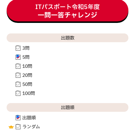
ITパスポート
令和
5
年度
一問一答チャレンジ
出題数
3問
5問
10問
20問
50問
100問
出題順
出題順
ランダム