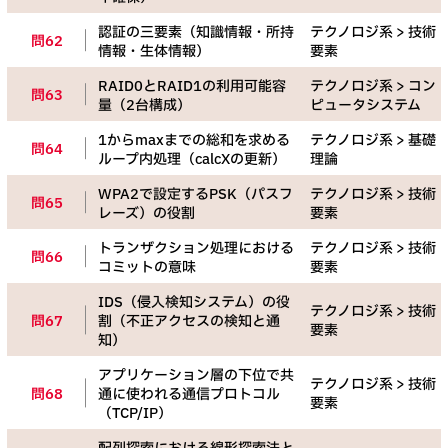
認証の三要素（知識情報・所持
テクノロジ系 > 技術
問62
情報・生体情報）
要素
RAID0とRAID1の利用可能容
テクノロジ系 > コン
問63
量（2台構成）
ピュータシステム
1からmaxまでの総和を求める
テクノロジ系 > 基礎
問64
ループ内処理（calcXの更新）
理論
WPA2で設定するPSK（パスフ
テクノロジ系 > 技術
問65
レーズ）の役割
要素
トランザクション処理における
テクノロジ系 > 技術
問66
コミットの意味
要素
IDS（侵入検知システム）の役
テクノロジ系 > 技術
問67
割（不正アクセスの検知と通
要素
知）
アプリケーション層の下位で共
テクノロジ系 > 技術
問68
通に使われる通信プロトコル
要素
（TCP/IP）