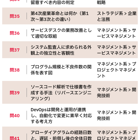
留意すべき内容の判定
戦略
第4次産業革命とは何か（第1
ストラテジ系 > 企業
問35
次〜第3次との違い）
と法務
サービスデスクの業務改善とし
マネジメント系 > サ
問36
て適切な取組
ービスマネジメント
システム監査人に求められる外
マネジメント系 > サ
問37
観上の独立性と客観性
ービスマネジメント
マネジメント系 > プ
プログラム規模と不良件数の関
問38
ロジェクトマネジメ
係を表す図
ント
ソースコード解析で仕様書を作
マネジメント系 > 開
問39
成する手法（リバースエンジニ
発技術
アリング）
DevOpsは開発と運用が連携
マネジメント系 > 開
問40
し、自動化で変更に素早く対応
発技術
する考え方
アローダイアグラムの経路日数
マネジメント系 > プ
問41
と、遅延・前倒し後の全体日数
ロジェクトマネジメ