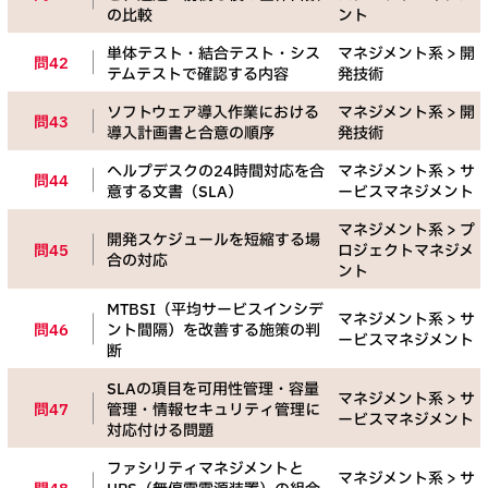
の比較
ント
単体テスト・結合テスト・シス
マネジメント系 > 開
問42
テムテストで確認する内容
発技術
ソフトウェア導入作業における
マネジメント系 > 開
問43
導入計画書と合意の順序
発技術
ヘルプデスクの24時間対応を合
マネジメント系 > サ
問44
意する文書（SLA）
ービスマネジメント
マネジメント系 > プ
開発スケジュールを短縮する場
問45
ロジェクトマネジメ
合の対応
ント
MTBSI（平均サービスインシデ
マネジメント系 > サ
問46
ント間隔）を改善する施策の判
ービスマネジメント
断
SLAの項目を可用性管理・容量
マネジメント系 > サ
問47
管理・情報セキュリティ管理に
ービスマネジメント
対応付ける問題
ファシリティマネジメントと
マネジメント系 > サ