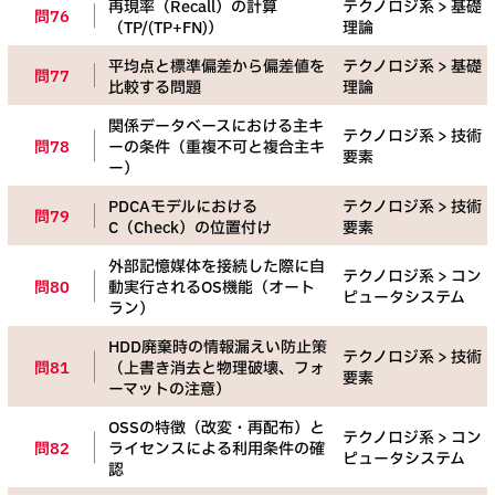
再現率（Recall）の計算
テクノロジ系 > 基礎
問76
（TP/(TP+FN)）
理論
平均点と標準偏差から偏差値を
テクノロジ系 > 基礎
問77
比較する問題
理論
関係データベースにおける主キ
テクノロジ系 > 技術
問78
ーの条件（重複不可と複合主キ
要素
ー）
PDCAモデルにおける
テクノロジ系 > 技術
問79
C（Check）の位置付け
要素
外部記憶媒体を接続した際に自
テクノロジ系 > コン
問80
動実行されるOS機能（オート
ピュータシステム
ラン）
HDD廃棄時の情報漏えい防止策
テクノロジ系 > 技術
問81
（上書き消去と物理破壊、フォ
要素
ーマットの注意）
OSSの特徴（改変・再配布）と
テクノロジ系 > コン
問82
ライセンスによる利用条件の確
ピュータシステム
認