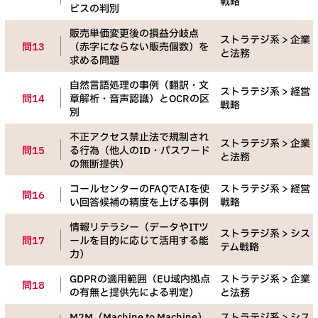
戦略
ビスの判別
販売単価変更後の損益分岐点
ストラテジ系 > 企業
問13
（赤字にならない販売個数）を
と法務
求める問題
自然言語処理の事例（翻訳・文
ストラテジ系 > 経営
問14
章解析・音声認識）とOCRの区
戦略
別
不正アクセス禁止法で規制され
ストラテジ系 > 企業
問15
る行為（他人のID・パスワード
と法務
の無断提供）
コールセンターのFAQでAIを使
ストラテジ系 > 経営
問16
い回答候補の精度を上げる事例
戦略
情報リテラシー（データやITツ
ストラテジ系 > シス
問17
ールを目的に応じて活用する能
テム戦略
力）
GDPRの適用範囲（EU域内拠点
ストラテジ系 > 企業
問18
の有無と提供先による判定）
と法務
M2M（Machine to Machine）
ストラテジ系 > シス