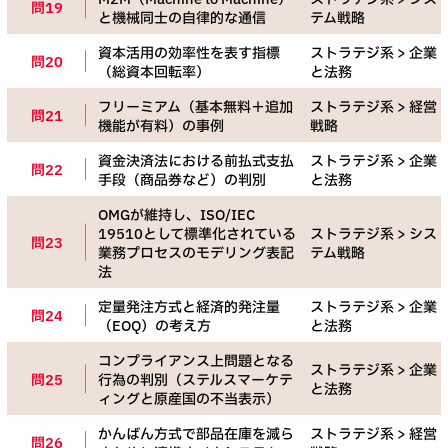
問19
と機械同士の自律的な通信
テム戦略
資本活用の効率性を表す指標
ストラテジ系 > 企業
問20
（総資本回転率）
と法務
フリーミアム（基本無料＋追加
ストラテジ系 > 経営
問21
機能が有料）の事例
戦略
資金決済法における前払式支払
ストラテジ系 > 企業
問22
手段（商品券など）の判別
と法務
OMGが維持し、ISO/IEC
19510として標準化されている
ストラテジ系 > シス
問23
業務プロセスのモデリング表記
テム戦略
法
定量発注方式と経済的発注量
ストラテジ系 > 企業
問24
（EOQ）の考え方
と法務
コンプライアンス上問題となる
ストラテジ系 > 企業
問25
行為の判別（ステルスマーケテ
と法務
ィングと原産国の不当表示）
かんばん方式で部品在庫を減ら
ストラテジ系 > 経営
問26