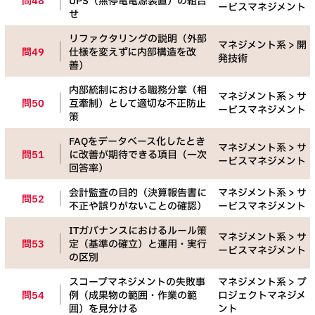
問48
UPS（無停電電源装置）の組合
ービスマネジメント
せ
リファクタリングの説明（外部
マネジメント系 > 開
問49
仕様を変えずに内部構造を改
発技術
善）
内部統制における職務分掌（相
マネジメント系 > サ
問50
互牽制）として適切な不正防止
ービスマネジメント
策
FAQをデータベース化したとき
マネジメント系 > サ
問51
に改善が期待できる項目（一次
ービスマネジメント
回答率）
会計監査の目的（決算報告書に
マネジメント系 > サ
問52
不正や誤りがないことの確認）
ービスマネジメント
ITガバナンスにおけるルール策
マネジメント系 > サ
問53
定（基準の確立）と運用・実行
ービスマネジメント
の区別
スコープマネジメントの失敗事
マネジメント系 > プ
問54
例（成果物の範囲・作業の範
ロジェクトマネジメ
囲）を見分ける
ント