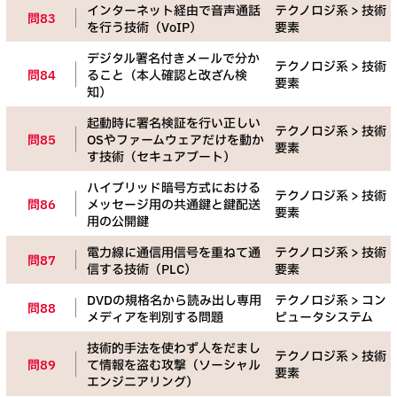
インターネット経由で音声通話
テクノロジ系 > 技術
問83
を行う技術（VoIP）
要素
デジタル署名付きメールで分か
テクノロジ系 > 技術
問84
ること（本人確認と改ざん検
要素
知）
起動時に署名検証を行い正しい
テクノロジ系 > 技術
問85
OSやファームウェアだけを動か
要素
す技術（セキュアブート）
ハイブリッド暗号方式における
テクノロジ系 > 技術
問86
メッセージ用の共通鍵と鍵配送
要素
用の公開鍵
電力線に通信用信号を重ねて通
テクノロジ系 > 技術
問87
信する技術（PLC）
要素
DVDの規格名から読み出し専用
テクノロジ系 > コン
問88
メディアを判別する問題
ピュータシステム
技術的手法を使わず人をだまし
テクノロジ系 > 技術
問89
て情報を盗む攻撃（ソーシャル
要素
エンジニアリング）