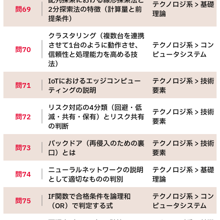
配列探索における線形探索法と
テクノロジ系 > 基礎
問69
2分探索法の特徴（計算量と前
理論
提条件）
クラスタリング（複数台を連携
させて1台のように動作させ、
テクノロジ系 > コン
問70
信頼性と処理能力を高める技
ピュータシステム
法）
IoTにおけるエッジコンピュー
テクノロジ系 > 技術
問71
ティングの説明
要素
リスク対応の4分類（回避・低
テクノロジ系 > 技術
問72
減・共有・保有）とリスク共有
要素
の判断
バックドア（再侵入のための裏
テクノロジ系 > 技術
問73
口）とは
要素
ニューラルネットワークの説明
テクノロジ系 > 基礎
問74
として適切なものの判別
理論
IF関数で合格条件を論理和
テクノロジ系 > コン
問75
（OR）で判定する式
ピュータシステム