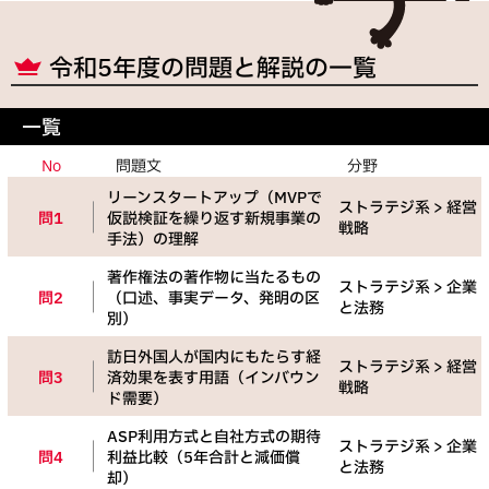
令和
5
年度の問題と解説の一覧
一覧
No
問題文
分野
リーンスタートアップ（MVPで
ストラテジ系 > 経営
問1
仮説検証を繰り返す新規事業の
戦略
手法）の理解
著作権法の著作物に当たるもの
ストラテジ系 > 企業
問2
（口述、事実データ、発明の区
と法務
別）
訪日外国人が国内にもたらす経
ストラテジ系 > 経営
問3
済効果を表す用語（インバウン
戦略
ド需要）
ASP利用方式と自社方式の期待
ストラテジ系 > 企業
問4
利益比較（5年合計と減価償
と法務
却）