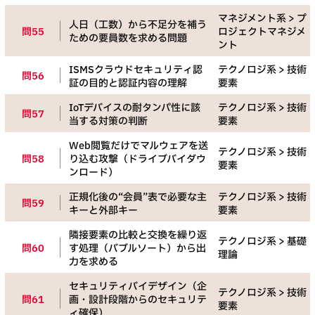
マネジメント系 > プ
人日（工数）から不足分を補う
問55
ロジェクトマネジメ
ための要員数を求める問題
ント
ISMSクラウドセキュリティ認
テクノロジ系 > 技術
問56
証の目的と認証内容の理解
要素
IoTデバイスの耐タンパ性に該
テクノロジ系 > 技術
問57
当する対策の判断
要素
Web閲覧だけでマルウェアを送
テクノロジ系 > 技術
問58
り込む攻撃（ドライブバイダウ
要素
ンロード）
正規化後の“会員”表で必要な主
テクノロジ系 > 技術
問59
キーと外部キー
要素
隣接要素の比較と交換を繰り返
テクノロジ系 > 基礎
問60
す処理（バブルソート）から出
理論
力を求める
セキュリティバイデザイン（企
テクノロジ系 > 技術
問61
画・設計段階からのセキュリテ
要素
ィ確保）