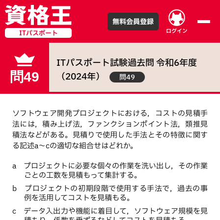
無料会員登録
ログイン
ITパスポート
ITパスポート試験
過去問
令和
6
年度
問49
（
2024
年）
問49
ソフトウェア開発プロジェクトにおける，コストの見積手
法には，積み上げ法，ファンクションポイント法，類推見
積法などがある。見積りで使用した手法とその特徴に関す
る記述a～cの適切な組合せはどれか。
a プロジェクトに必要な個々の作業を洗い出し，その作業
ごとの工数を見積もって集計する。
b プロジェクトの初期段階で使用する手法で，過去の事
例を活用してコストを見積もる。
c データ入出力や機能に着目して，ソフトウェア規模を見