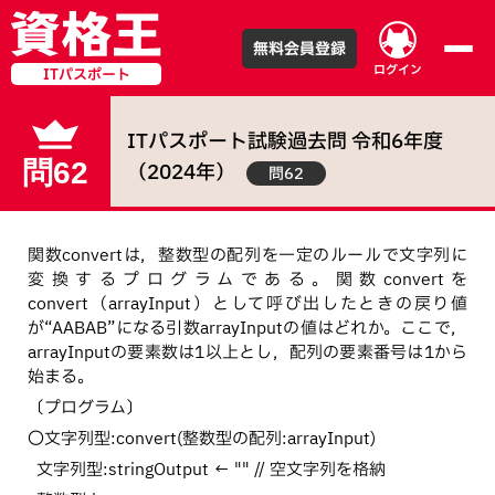
無料会員登録
ログイン
ITパスポート
ITパスポート試験
過去問
令和
6
年度
問62
（
2024
年）
問62
関数convertは，整数型の配列を一定のルールで文字列に
変換するプログラムである。関数convertを
convert（arrayInput）として呼び出したときの戻り値
が“AABAB”になる引数arrayInputの値はどれか。ここで，
arrayInputの要素数は1以上とし，配列の要素番号は1から
始まる。
〔プログラム〕
〇文字列型:convert(整数型の配列:arrayInput)
文字列型:stringOutput ← "" // 空文字列を格納