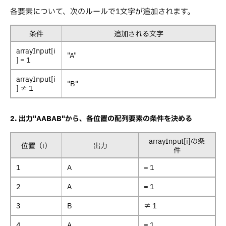
各要素について、次のルールで1文字が追加されます。
条件
追加される文字
arrayInput[i
"A"
] = 1
arrayInput[i
"B"
] ≠ 1
2. 出力"AABAB"から、各位置の配列要素の条件を決める
arrayInput[i]の条
位置（i）
出力
件
1
A
= 1
2
A
= 1
3
B
≠ 1
4
A
= 1