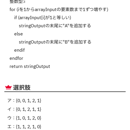
整数型:i
for (iを1からarrayInputの要素数まで1ずつ増やす)
if (arrayInput[i]が1と等しい)
stringOutputの末尾に"A"を追加する
else
stringOutputの末尾に"B"を追加する
endif
endfor
return stringOutput
選択肢
ア
：
{0, 0, 1, 2, 1}
イ
：
{0, 1, 2, 1, 1}
ウ
：
{1, 0, 1, 2, 0}
エ
：
{1, 1, 2, 1, 0}