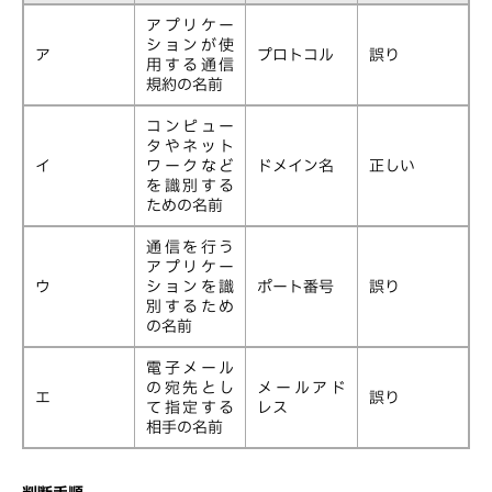
アプリケー
ションが使
ア
プロトコル
誤り
用する通信
規約の名前
コンピュー
タやネット
イ
ワークなど
ドメイン名
正しい
を識別する
ための名前
通信を行う
アプリケー
ウ
ションを識
ポート番号
誤り
別するため
の名前
電子メール
の宛先とし
メールアド
エ
誤り
て指定する
レス
相手の名前