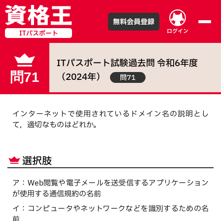
無料会員登録
ログイン
ITパスポート
ITパスポート試験
過去問
令和
6
年度
問71
（
2024
年）
問71
インターネットで使用されているドメイン名の説明とし
て，適切なものはどれか。
選択肢
ア
：
Web閲覧や電子メールを送受信するアプリケーション
が使用する通信規約の名前
イ
：
コンピュータやネットワークなどを識別するための名
前