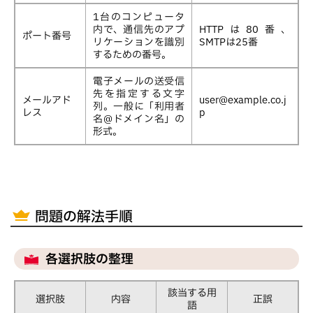
1台のコンピュータ
内で、通信先のアプ
HTTPは80番、
ポート番号
リケーションを識別
SMTPは25番
するための番号。
電子メールの送受信
先を指定する文字
メールアド
user@example.co.j
列。一般に「利用者
レス
p
名@ドメイン名」の
形式。
問題の解法手順
各選択肢の整理
該当する用
選択肢
内容
正誤
語