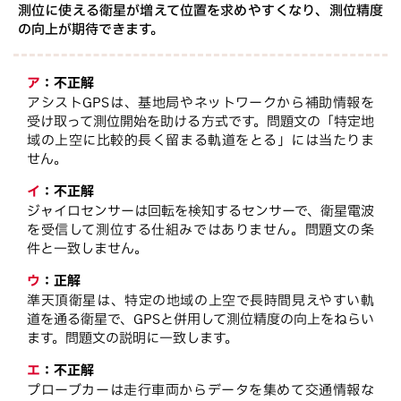
測位に使える衛星が増えて位置を求めやすくなり、測位精度
の向上が期待できます。
ア
：
不正解
アシストGPSは、基地局やネットワークから補助情報を
受け取って測位開始を助ける方式です。問題文の「特定地
域の上空に比較的長く留まる軌道をとる」には当たりま
せん。
イ
：
不正解
ジャイロセンサーは回転を検知するセンサーで、衛星電波
を受信して測位する仕組みではありません。問題文の条
件と一致しません。
ウ
：
正解
準天頂衛星は、特定の地域の上空で長時間見えやすい軌
道を通る衛星で、GPSと併用して測位精度の向上をねらい
ます。問題文の説明に一致します。
エ
：
不正解
プローブカーは走行車両からデータを集めて交通情報な