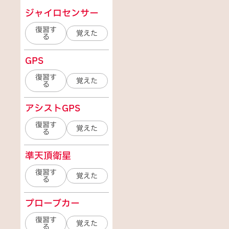
ジャイロセンサー
復習す
覚えた
る
GPS
復習す
覚えた
る
アシストGPS
復習す
覚えた
る
準天頂衛星
復習す
覚えた
る
プローブカー
復習す
覚えた
る