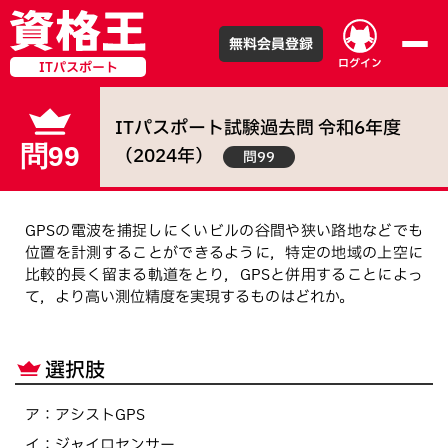
無料会員登録
ログイン
ITパスポート
ITパスポート試験
過去問
令和
6
年度
問99
（
2024
年）
問99
GPSの電波を捕捉しにくいビルの谷間や狭い路地などでも
位置を計測することができるように，特定の地域の上空に
比較的長く留まる軌道をとり，GPSと併用することによっ
て，より高い測位精度を実現するものはどれか。
選択肢
ア
：
アシストGPS
イ
：
ジャイロセンサー