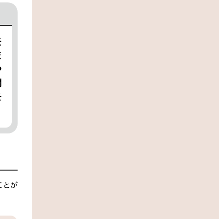
モ
ま
や
間
を
ことが