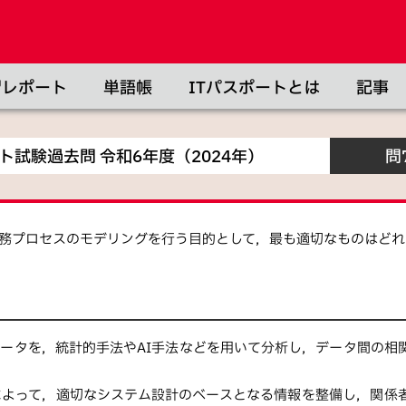
習レポート
単語帳
ITパスポートとは
記事
ート試験
過去問
令和
6
年度（
2024
年）
問
務プロセスのモデリングを行う目的として，最も適切なものはどれ
ータを，統計的手法やAI手法などを用いて分析し，データ間の相
によって，適切なシステム設計のベースとなる情報を整備し，関係