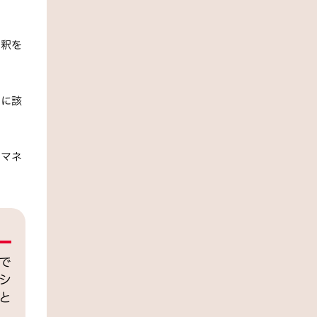
解釈を
トに該
トマネ
で
シ
と