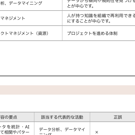
データから傾向や規則性を見つけ
分析、データマイニング
とが中心です。
人が持つ知識を組織で再利用でき
ジマネジメント
にすることが中心です。
ェクトマネジメント（資源）
プロジェクトを進める体制
内容の要点
該当する代表的な活動
正誤
ータを統計・AI
データ分析、データマイ
して相関やパター
×