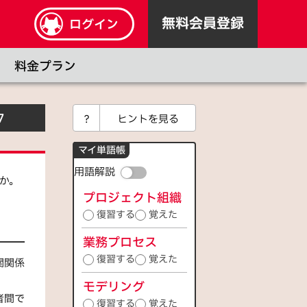
無料会員登録
ログイン
料金プラン
7
？
ヒントを見る
マイ単語帳
用語解説
か。
プロジェクト組織
復習する
覚えた
業務プロセス
復習する
覚えた
関関係
モデリング
者間で
復習する
覚えた