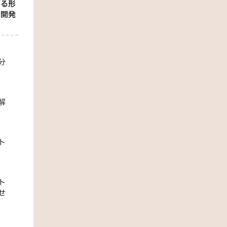
える形
、開発
分
解
。
ト
ト
せ