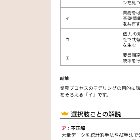
ンを見
業務を
イ
基礎情
を共有
個人の
ウ
社で共
を生む
要員調
エ
統率を
結論
業務プロセスのモデリングの目的に
をそろえる「イ」です。
選択肢ごとの解説
ア
：
不正解
大量データを統計的手法やAI手法