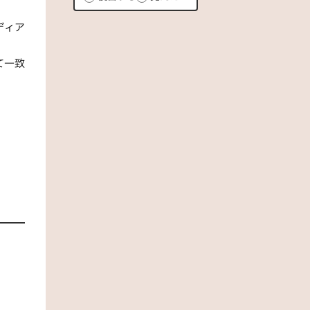
ディア
て一致