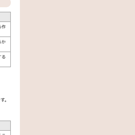
る作
るか
する
です。