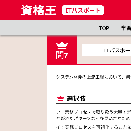
ITパスポート
TOP
学
ITパスポ
問7
システム開発の上流工程において，業
選択肢
ア
：
業務プロセスで取り扱う大量のデ
や隠れたパターンなどを見いだすため
イ
：
業務プロセスを可視化すること