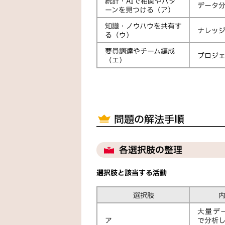
統計・AIで相関やパタ
データ
ーンを見つける（ア）
知識・ノウハウを共有す
ナレッ
る（ウ）
要員調達やチーム編成
プロジ
（エ）
問題の解法手順
各選択肢の整理
選択肢と該当する活動
選択肢
大量デ
ア
で分析