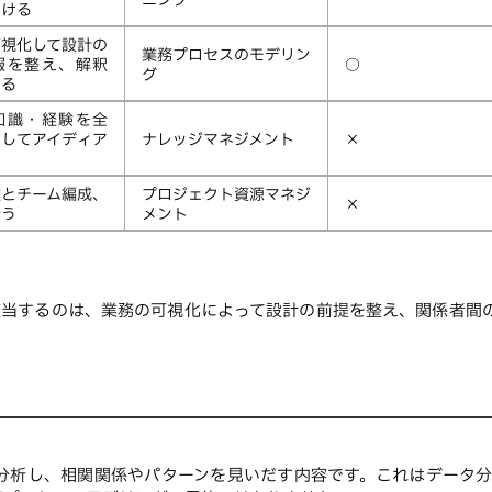
ニング
つける
可視化して設計の
業務プロセスのモデリン
報を整え、解釈
○
グ
する
知識・経験を全
有してアイディア
ナレッジマネジメント
×
達とチーム編成、
プロジェクト資源マネジ
×
行う
メント
該当するのは、業務の可視化によって設計の前提を整え、関係者間
で分析し、相関関係やパターンを見いだす内容です。これはデータ