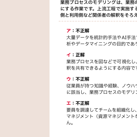
業務プロセスのモデリングは、業務
にする作業です。上流工程で実施す
側と利用側など関係者の解釈をそろ
ア
：
不正解
大量データを統計的手法やAI手
析やデータマイニングの目的であ
イ
：
正解
業務プロセスを図などで可視化し
釈を共有できるようにする内容で
ウ
：
不正解
従業員が持つ知識や経験、ノウハ
に該当し、業務プロセスのモデリ
エ
：
不正解
要員を調達してチームを組織化し
マネジメント（資源マネジメント
ん。