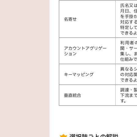
氏名又
月日、
を手掛
名寄せ
対応す
特定し
できる
利用者
アカウントアグリゲー
関・サ
ション
集し、
仕組みで
異なるシ
キーマッピング
の対応
できる
調達・
垂直統合
下流ま
す。