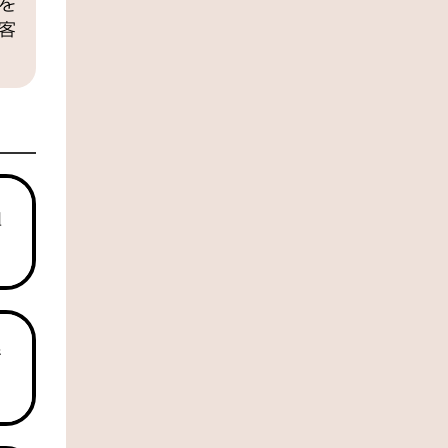
を
客
組
で