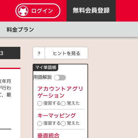
無料会員登録
ログイン
料金プラン
3
？
ヒントを見る
マイ単語帳
用語解説
立年月
が行わ
アカウントアグリ
て，最
ゲーション
復習する
覚えた
キーマッピング
復習する
覚えた
垂直統合