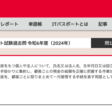
習レポート
単語帳
ITパスポートとは
記事
ート試験
過去問
令和
6
年度（
2024
年）
問1
口座をもつ個人や法人について，氏名又は法人名，生年月日又は設
を手掛かりに集約し，顧客ごとの預金の総額を正確に把握する作業
口座を，顧客ごとに取りまとめて一元管理する手続を表す用語とし