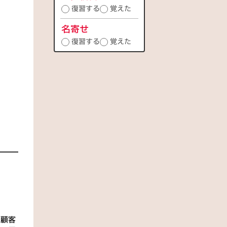
復習する
覚えた
名寄せ
復習する
覚えた
、顧客