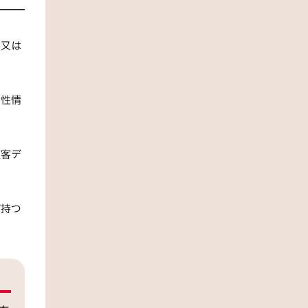
み又は
属性情
顧客デ
が持つ