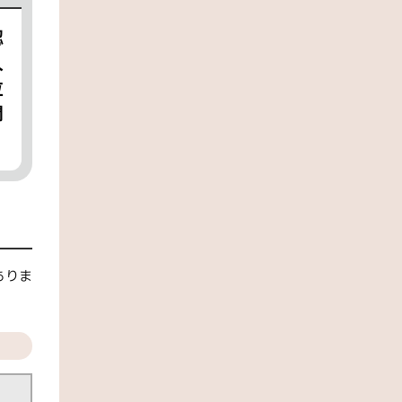
認
人
位
問
ありま