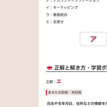
ア
：
アカウントアグリゲーション
イ
：
キーマッピング
ウ
：
垂直統合
エ
：
名寄せ
ア
正解と解き方・学習ポ
エ
正解：
あなたの回答：
未回答
氏名や生年月日、住所などの情報を