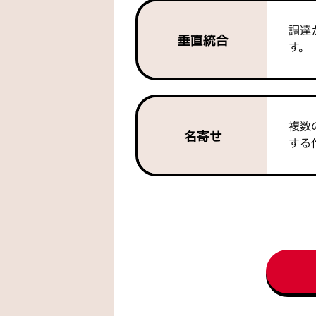
調達
垂直統合
す。
複数
名寄せ
する