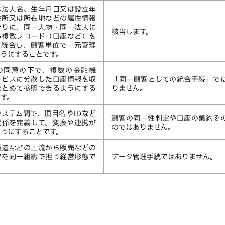
は法人名、生年月日又は設立年
住所又は所在地などの属性情報
かりに、同一人物・同一法人に
該当します。
る複数レコード（口座など）を
て統合し、顧客単位で一元管理
ようにすることです。
の同意の下で、複数の金融機
ービスに分散した口座情報を収
「同一顧客としての統合手続」で
まとめて参照できるようにする
りません。
す。
ステム間で、項目名やIDなど
顧客の同一性判定や口座の集約そ
関係を定義して、変換や連携が
のではありません。
ようにすることです。
製造などの上流から販売などの
でを同一組織で担う経営形態で
データ管理手続ではありません。