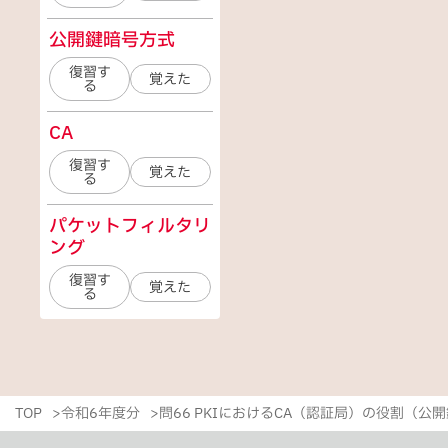
公開鍵暗号方式
復習す
覚えた
る
CA
復習す
覚えた
る
パケットフィルタリ
ング
復習す
覚えた
る
TOP
令和6年度分
問66 PKIにおけるCA（認証局）の役割（