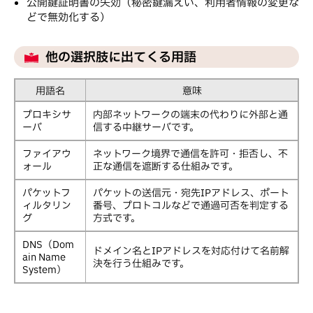
公開鍵証明書の失効（秘密鍵漏えい、利用者情報の変更な
どで無効化する）
他の選択肢に出てくる用語
用語名
意味
プロキシサ
内部ネットワークの端末の代わりに外部と通
ーバ
信する中継サーバです。
ファイアウ
ネットワーク境界で通信を許可・拒否し、不
ォール
正な通信を遮断する仕組みです。
パケットフ
パケットの送信元・宛先IPアドレス、ポート
ィルタリン
番号、プロトコルなどで通過可否を判定する
グ
方式です。
DNS（Dom
ドメイン名とIPアドレスを対応付けて名前解
ain Name
決を行う仕組みです。
System）