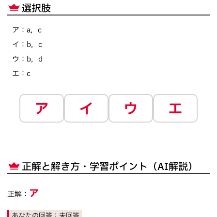
選択肢
ア
：
a，c
イ
：
b，c
ウ
：
b，d
エ
：
c
ア
イ
ウ
エ
正解と解き方・学習ポイント（AI解説）
ア
正解：
あなたの回答：
未回答