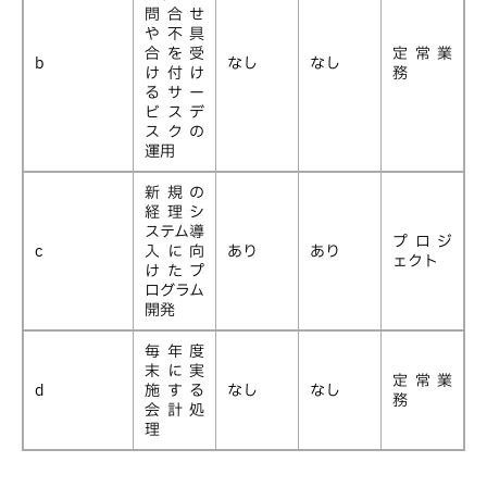
問合せ
や不具
合を受
定常業
b
なし
なし
け付け
務
るサー
ビスデ
スクの
運用
新規の
経理シ
ステム導
プロジ
c
入に向
あり
あり
ェクト
けたプ
ログラム
開発
毎年度
末に実
定常業
d
施する
なし
なし
務
会計処
理