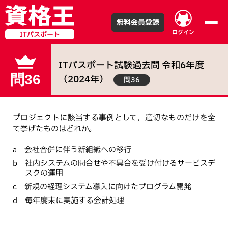
無料会員登録
ログイン
ITパスポート
ITパスポート試験
過去問
令和
6
年度
問36
（
2024
年）
問36
プロジェクトに該当する事例として，適切なものだけを全
て挙げたものはどれか。
a 会社合併に伴う新組織への移行
b 社内システムの問合せや不具合を受け付けるサービスデ
スクの運用
c 新規の経理システム導入に向けたプログラム開発
d 毎年度末に実施する会計処理